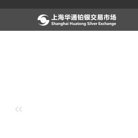
跳
转
到
主
要
内
容