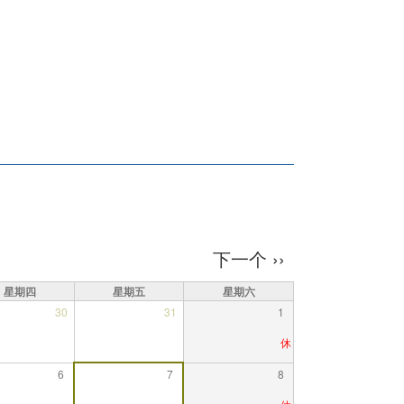
下一个
››
星期四
星期五
星期六
30
31
1
6
7
8