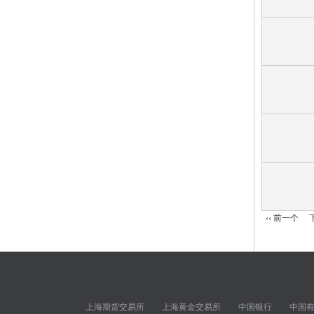
分
‹‹
前一个
页
上海期货交易所
上海黄金交易所
中国银行
中国