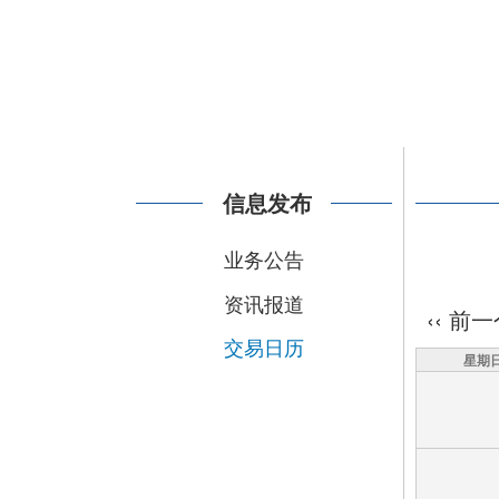
信息发布
业务公告
资讯报道
分
‹‹
前一
页
交易日历
星期