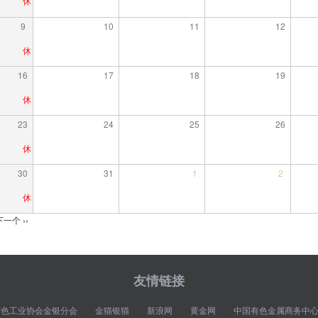
9
10
11
12
16
17
18
19
23
24
25
26
30
31
1
2
下一个
››
友情链接
有色工业协会金银分会
金猫银猫
新浪网
黄金网
中国有色金属商务中