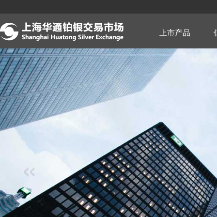
跳
转
到
主
上市产品
要
内
容