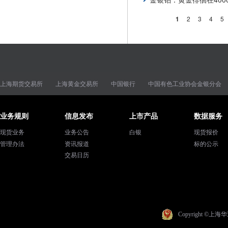
分
当
1
Page
2
Page
3
Page
4
Pa
5
页
前
页
上海期货交易所
上海黄金交易所
中国银行
中国有色工业协会金银分会
业务规则
信息发布
上市产品
数据服务
现货业务
业务公告
白银
现货报价
管理办法
资讯报道
标的公示
交易日历
Copyright ©