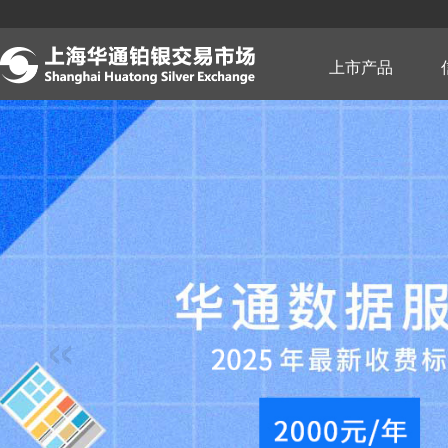
跳
转
到
主
上市产品
要
内
容