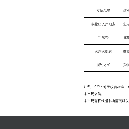
实物品级
标准
实物出入库地点
指
手续费
推
调期调换费
推
履约方式
实
①
②
注
、注
：对于收费标准，
本市场会员。
本市场有权根据市场情况对以