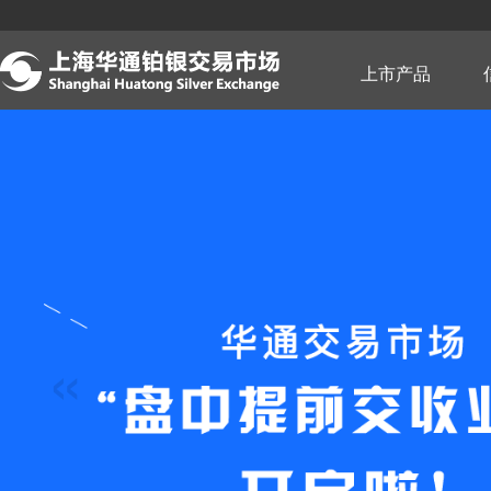
跳
转
到
主
上市产品
要
内
容