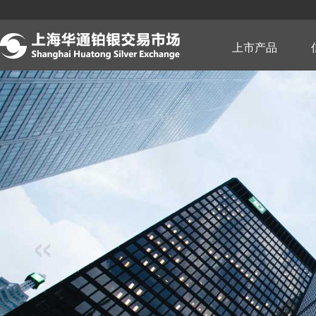
跳
转
到
主
上市产品
要
内
容