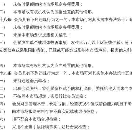
一）
未按时足额缴纳本市场规定各项费用；
二）
本市场或有权机构认为应当处置的其他情形。
十八条
会员具有下列违规行为之一的，本市场可对其实施本办法第十五
一）
未按时足额缴纳本市场规定各项费用；
二）
未按本市场要求披露相关信息；
三）
会员发生单个或群体投诉事项、发生
50
万元以上诉讼或仲裁纠纷
立案侦查或采取限制措施，已经或可能造成影响本市场声誉、损害他人利
四）
本市场或有权机构认为应当处置的其他情形。
十九条
会员具有下列违规行为之一的，本市场可对其实施本办法第十五
一）
未能通过会员年检；
二）
出租会员资格，将会员资格赋予的权利出租、委托给他人而未向
三）
不按照本市场规定，实质转让会员资格；
四）
会员财务管理不善，长期亏损，经营状况不佳或清偿能力明显下降
五）
向本市场报送材料存在不真实记载或虚假信息；
六）
拒不配合本市场合规检查；
七）
采用不正当手段隐瞒事实，妨碍合规检查；