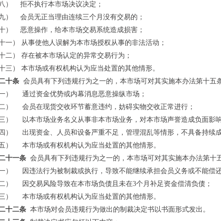
八）
拒不执行本市场决议决定；
九）
会员无正当理由连续三个月没有交易的；
十）
恶意操作，给本市场交易系统造成损害；
十一）
从事使他人误解为本市场授权从事的非法活动；
十二）
存在被本市场认定的异常交易行为；
十三） 本市场或有权机构认为应当处置的其他情形。
二十条
会员具有下列违规行为之一的，本市场可对其实施本办法第十五
一）
通过资金优势或内幕消息恶意操纵市场；
二）
会员在现货交收环节蓄意违约，妨碍实物交收正常进行；
三）
以本市场业务名义从事非本市场业务，对本市场声誉造成负面影
四）
出现资金、人员和设备严重不足，管理混乱等情形，不具备持续
五）
本市场或有权机构认为应当处置的其他情形。
二十一条
会员具有下列违规行为之一的，本市场可对其实施本办法第十
一）
因违法行为被制裁或执行，导致不能继续承担会员义务或不能偿
二）
因交易风险导致在本市场负债且未在
3
个月补足资金偿清负债；
三）
本市场或有权机构认为应当处置的其他情形。
二十二条
本市场对会员违规行为做出的制裁决定书以书面形式发出。