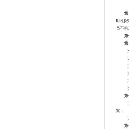
第
时性限
员不构
第
第
（
（
（
（
（
（
第
（
案；
（
第