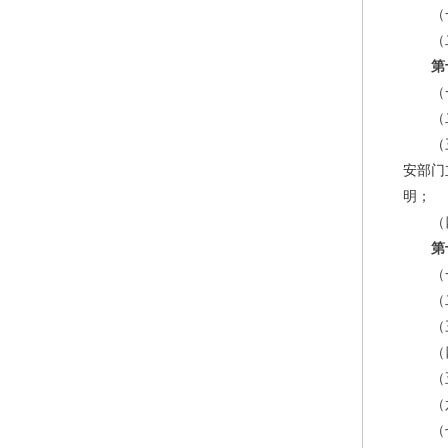
（
（
第
（
（
（
安部门
明；
（
第
（
（
（
（
（
（
（