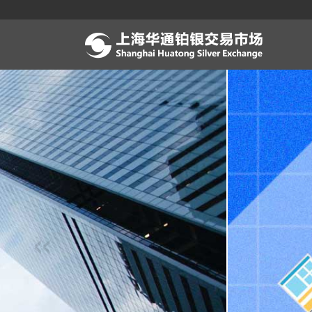
跳
转
到
主
要
内
容