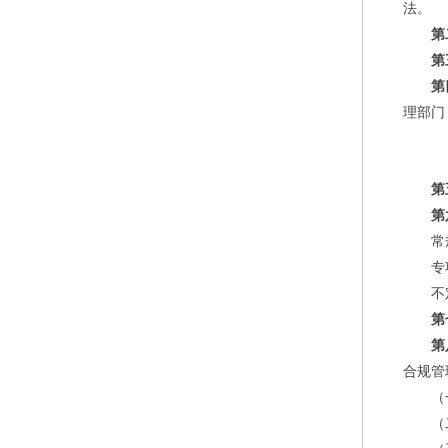
法。
第
第
第
理部门
第
第
常
专
不
第
第
合规管
（
（