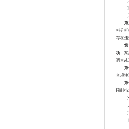
（
（
（
第
料分析
存在违
第
项、某
调查或
第
合规性
第
限制措
（
（
（
（