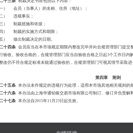
二十三条
制裁决定书应包括以下内容：
一）
会员（当事人）的名称、住所（地址）；
二）
违规事实；
三）
制裁措施和依据；
四）
制裁的实施方式和期限；
五）
做出制裁决定的日期。
二十四条
会员应当在本市场规定期限内整改完毕并向合规管理部门提交
行验收。验收合格的，合规管理部门应当自验收合格之日起
3
个工作日内
整改仍不符合规定标准未能通过验收的，合规管理部门可视其情节采取进
第四章
附则
二十五条
本办法未作规定的违规行为处理，适用本市场其他相关规则的
二十六条
本办法由上海华通铂银交易市场有限公司制订、修订并负责解
二十七条
本办法自
2015
年
11
月
23
日起生效。