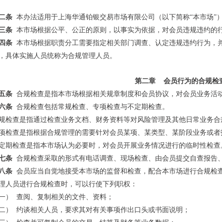
二条
本办法适用于上海华通铂银交易市场有限公司（以下简称“本市场”
三条
本市场根据公平、公正的原则，以事实为依据，对会员违规违约的
四条
本市场根据职责分工需要指定相关部门调查、认定违规违约行为，
，具体实施人员统称为合规管理人员。
第二章
会员行为的合规检
五条
合规检查是指本市场根据相关规章制度和会员协议，对会员业务活
六条
合规检查包括常规检查、专项检查与不定期检查。
规检查是指通过检查业务文档、财务资料等对风险管理及其他日常业务合
项检查是指根据合规管理的需要针对会员某项、某类型、某阶段业务或者
定期检查是指本市场认为必要时，对会员开展业务情况进行的临时性检查
七条
合规检查采取的形式有电话调查、现场检查、由会员提交自查报告
八条
会员应当自觉地接受本市场的监督和检查，配合本市场进行合规检
理人员进行合规检查时，可以行使下列职权：
一）
查阅、复制相关的文件、资料；
二）
约谈相关人员，要求其对有关事项作出口头或书面说明；