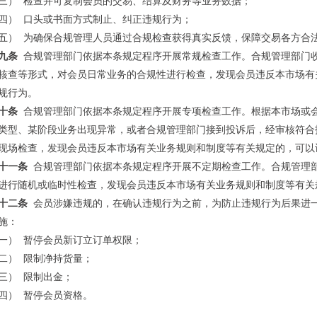
三）
检查并可复制会员的交易、结算及财务等业务数据；
四）
口头或书面方式制止、纠正违规行为；
五）
为确保合规管理人员通过合规检查获得真实反馈，保障交易各方合
九条
合规管理部门依据本条规定程序开展常规检查工作。合规管理部门
核查等形式，对会员日常业务的合规性进行检查，发现会员违反本市场有
规行为。
十条
合规管理部门依据本条规定程序开展专项检查工作。根据本市场或
类型、某阶段业务出现异常，或者合规管理部门接到投诉后，经审核符合
现场检查，发现会员违反本市场有关业务规则和制度等有关规定的，可以
十一条
合规管理部门依据本条规定程序开展不定期检查工作。合规管理
进行随机或临时性检查，发现会员违反本市场有关业务规则和制度等有关
十二条
会员涉嫌违规的，在确认违规行为之前，为防止违规行为后果进
施：
一）
暂停会员新订立订单权限；
二）
限制净持货量；
三）
限制出金；
四）
暂停会员资格。